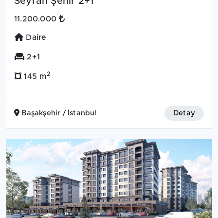
Seyran Şehir 2+1
11.200.000
Daire
2+1
2
145 m
Başakşehir / İstanbul
Detay