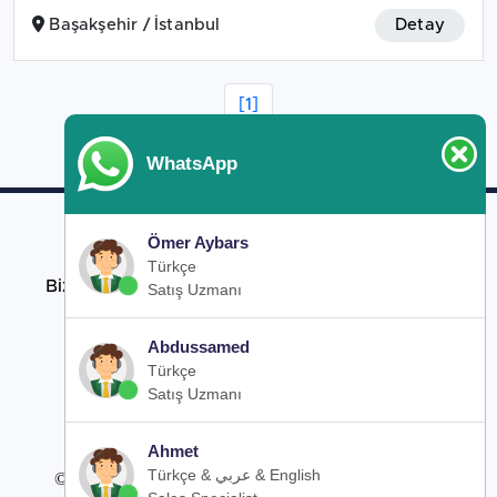
Başakşehir / İstanbul
Detay
[1]
WhatsApp
Ömer Aybars
Bizi takip edin
Türkçe
Bizi sosyal medya hesaplarımızdan takip edin.
Satış Uzmanı
Abdussamed
Türkçe
Satış Uzmanı
Ahmet
Türkçe & عربي & English
© 2022 Mavera Projects. All rights reserved.