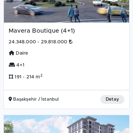
Mavera Boutique (4+1)
24.348.000 - 29.818.000
Daire
4+1
2
191 - 214 m
Başakşehir / İstanbul
Detay