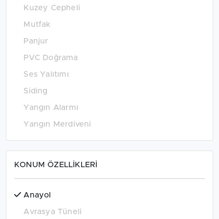
Kuzey Cepheli
Mutfak
Panjur
PVC Doğrama
Ses Yalıtımı
Siding
Yangın Alarmı
Yangın Merdiveni
KONUM ÖZELLİKLERİ
Anayol
Avrasya Tüneli