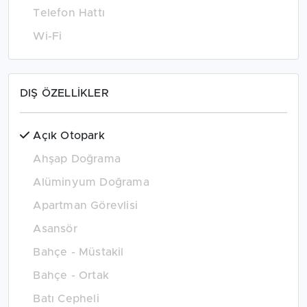
Telefon Hattı
Wi-Fi
DIŞ ÖZELLİKLER
Açık Otopark
Ahşap Doğrama
Alüminyum Doğrama
Apartman Görevlisi
Asansör
Bahçe - Müstakil
Bahçe - Ortak
Batı Cepheli