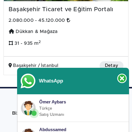
Başakşehir Ticaret ve Eğitim Portalı
2.080.000 - 45.120.000
Dükkan & Mağaza
2
31 - 935 m
Başakşehir / İstanbul
Detay
WhatsApp
Ömer Aybars
Bizi takip edin
Türkçe
Bizi sosyal medya hesaplarımızdan takip edin.
Satış Uzmanı
Abdussamed