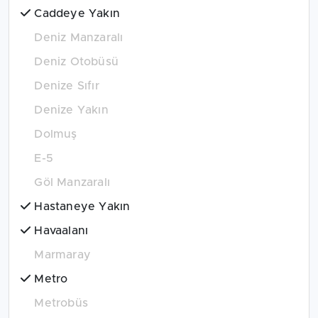
Caddeye Yakın
Deniz Manzaralı
Deniz Otobüsü
Denize Sıfır
Denize Yakın
Dolmuş
E-5
Göl Manzaralı
Hastaneye Yakın
Havaalanı
Marmaray
Metro
Metrobüs